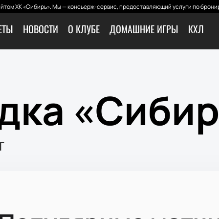
йтом ХК «Сибирь». Мы — консьерж-сервис, предоставляющий услуги по бронир
ЕТЫ
НОВОСТИ
О КЛУБЕ
ДОМАШНИЕ ИГРЫ
КХЛ
дка «Сибир
т