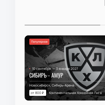
Популярное
10 сентября
—
3 января 2027
СИБИРЬ - АМУР
Новосибирск, Сибирь-Арена
от
800
₽
Континентальная Хоккейная Лига