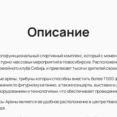
Описание
гофункциональный спортивный комплекс, который с момента
турно-массовых мероприятий в Новосибирске. Расположенн
ккейного клуба Сибирь и привлекает тысячи зрителей сво
е арены, трибуны которых способны вместить более 7 000 з
ования по фигурному катанию, а также концерты, выставки 
орудованием и технологиями, что обеспечивает проведение
ь-Арены является ее удобное расположение в центре Новос
ода.