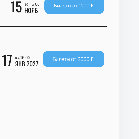
15
вс, 16:00
Билеты от
1200
₽
НОЯБ
17
вс, 16:00
Билеты от
2000
₽
ЯНВ 2027