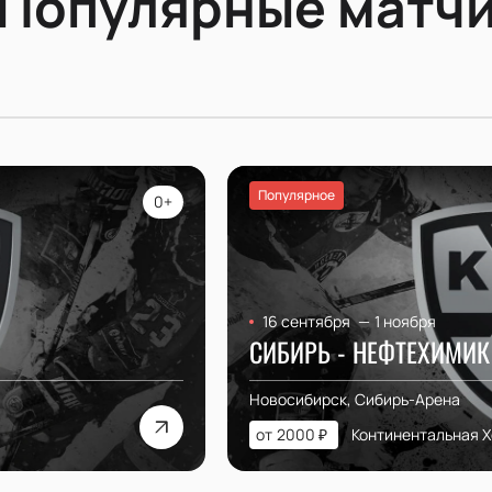
Популярные матч
Популярное
0+
16 сентября
—
1 ноября
СИБИРЬ - НЕФТЕХИМИК
Новосибирск, Сибирь-Арена
от
2000
₽
Континентальная Х