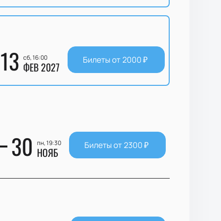
13
сб, 16:00
Билеты от
2000
₽
ФЕВ 2027
30
пн, 19:30
Билеты от
2300
₽
НОЯБ