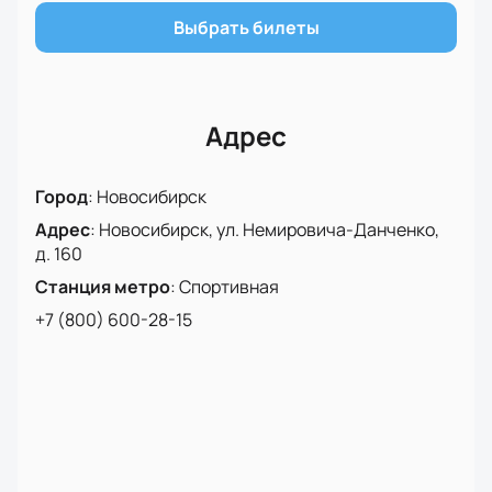
поддержать своих любимцев с трибун.
Выбрать билеты
Покупка билетов на нашем сайте — это просто и
удобно. Выберите лучшие места и наслаждайтесь
качественным хоккеем в комфортных условиях
новой арены. Поддержите «Сибирь» в ее
Адрес
стремлении к новым победам и станьте частью
великого спортивного события!
Город
:
Новосибирск
Адрес
:
Новосибирск, ул. Немировича-Данченко,
д. 160
Станция метро
:
Спортивная
+7 (800) 600-28-15