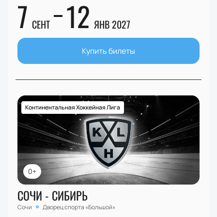
7
12
СЕНТ
ЯНВ 2027
Купить билеты
Континентальная Хоккейная Лига
0+
СОЧИ - СИБИРЬ
Сочи
Дворец спорта «Большой»