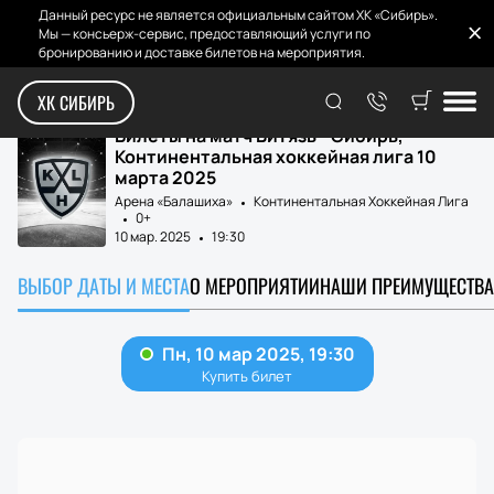
Данный ресурс не является официальным сайтом ХК «Сибирь».
Мы — консьерж-сервис, предоставляющий услуги по
бронированию и доставке билетов на мероприятия.
Главная
Матчи и билеты
Витязь - Сибирь
ХК СИБИРЬ
Билеты на матч Витязь - Сибирь,
Континентальная хоккейная лига 10
марта 2025
Арена «Балашиха»
Континентальная Хоккейная Лига
0+
10 мар. 2025
19:30
ВЫБОР ДАТЫ И МЕСТА
О МЕРОПРИЯТИИ
НАШИ ПРЕИМУЩЕСТВА