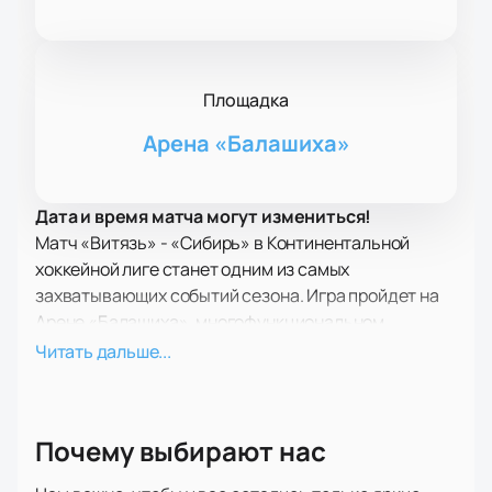
Площадка
Арена «Балашиха»
Дата и время матча могут измениться!
Матч «Витязь» - «Сибирь» в Континентальной
хоккейной лиге станет одним из самых
захватывающих событий сезона. Игра пройдет на
Арене «Балашиха», многофункциональном
спортивно-концертном комплексе в подмосковной
Читать дальше...
Балашихе, который вмещает 5678 зрителей.
«Витязь» — хоккейный клуб, основанный в 1996
году, базирующийся в Балашихе Московской
Почему выбирают нас
области. За время своего выступления в КХЛ клуб
четыре раза выходил в плей-офф, но, к сожалению,