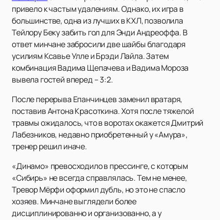
привело к частым удалениям. Однако, их игра в
большинстве, одна из лучших в КХЛ, позволила
Тейлору Беку забить гол для Энди Андреоффа. В
ответ минчане забросили две шайбы благодаря
усилиям Ксавье Улле и Брэди Лайла. Затем
комбинация Вадима Щепачева и Вадима Мороза
вывела гостей вперед – 3:2.
После перерыва Епанчинцев заменил вратаря,
поставив Антона Красоткина. Хотя после тяжелой
травмы ожидалось, что в воротах окажется Дмитрий
Лабезников, недавно приобретенный у «Амура»,
тренер решил иначе.
«Динамо» превосходило в прессинге, с которым
«Сибирь» не всегда справлялась. Тем не менее,
Тревор Мёрфи оформил дубль, но это не спасло
хозяев. Минчане выглядели более
дисциплинированно и организованно, а у