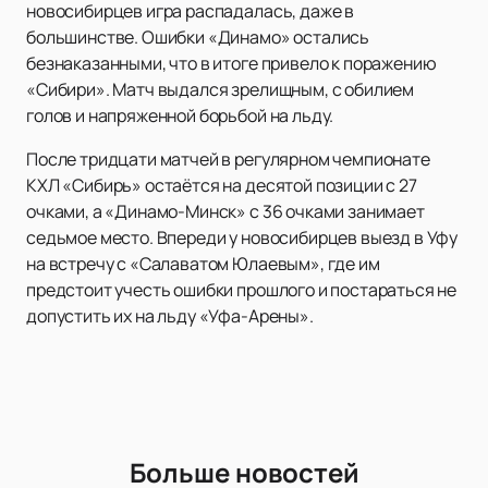
новосибирцев игра распадалась, даже в
большинстве. Ошибки «Динамо» остались
безнаказанными, что в итоге привело к поражению
«Сибири». Матч выдался зрелищным, с обилием
голов и напряженной борьбой на льду.
После тридцати матчей в регулярном чемпионате
КХЛ «Сибирь» остаётся на десятой позиции с 27
очками, а «Динамо-Минск» с 36 очками занимает
седьмое место. Впереди у новосибирцев выезд в Уфу
на встречу с «Салаватом Юлаевым», где им
предстоит учесть ошибки прошлого и постараться не
допустить их на льду «Уфа-Арены».
Больше новостей