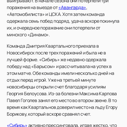
выигрывают. В начале сезона они потерпели три
поражения на выезде от
«Авангарда»
,
«Автомобилиста» и ЦСКА. Хотя затем команда
одержала семь побед подряд, удача вскоре покинула
их, и очередное поражение они потерпели от
минского «Динамо».
Команда Дмитрия Квартального приехала в
Новосибирск после трех поражений и была не в
лучшей форме. «Сибирь» же недавно одержала
победу над «Барысом» и рассчитывала на успех в
этом матче. Обе команды имели несколько дней на
отдых перед игрой. Уже на третьей минуте
новосибирцы открыли счет благодаря усилиям
Георгия Белоусова. Из-за болезни Максима Карпова
Павел Гоголев занял его место во втором звене. В то
время как Квартальнов доверил место на льду Егору
Борикову, который вскоре сравнял счет.
«Сибирь»
активно прессинговала, играя жестко, что