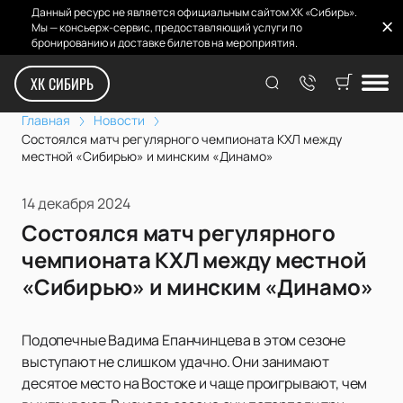
Данный ресурс не является официальным сайтом ХК «Сибирь».
Мы — консьерж-сервис, предоставляющий услуги по
бронированию и доставке билетов на мероприятия.
ХК СИБИРЬ
Главная
Новости
Состоялся матч регулярного чемпионата КХЛ между
местной «Сибирью» и минским «Динамо»
14 декабря 2024
Состоялся матч регулярного
чемпионата КХЛ между местной
«Сибирью» и минским «Динамо»
Подопечные Вадима Епанчинцева в этом сезоне
выступают не слишком удачно. Они занимают
десятое место на Востоке и чаще проигрывают, чем