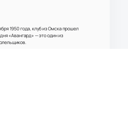
бря 1950 года, клуб из Омска прошел
одня «Авангард» — это один из
болельщиков.
 годах, чемпионом России в 2004 и
х чемпионов 2005 года и
а Сергея Звягина. Президент клуба
ставалась на вершине хоккейного
ируя высокий уровень игры и
 вы можете
купить билеты
на матчи
те, чтобы не пропустить ни одного