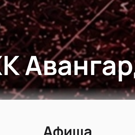
ХК Авангар
Афиша