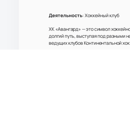
Деятельность
:
Хоккейный клуб
ХК «Авангард» — это символ хоккейно
долгий путь, выступая под разными н
ведущих клубов Континентальной хок
Клуб имеет богатую историю достиже
2021 годах, а также обладателем Кубк
многочисленные победы в конференц
Сегодня «Авангард» продолжает радо
Михаил Аверин и генеральный менедж
Олимпа. Капитан команды Дамир Шари
преданность клубу.
Не упустите возможность стать част
ХК «Авангард» и насладиться игрой 
важного события.