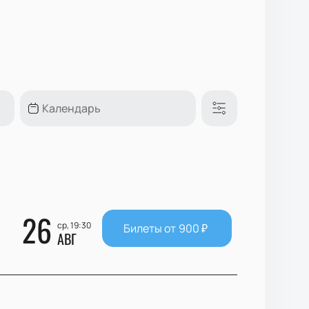
26
ср, 19:30
Билеты от
900
₽
АВГ