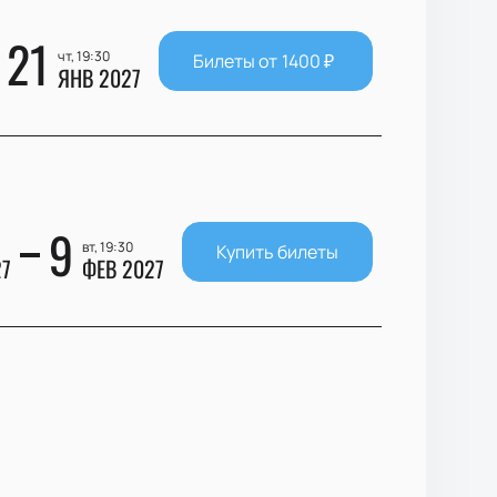
21
чт, 19:30
Билеты от
1400
₽
ЯНВ 2027
9
вт, 19:30
Купить билеты
27
ФЕВ 2027