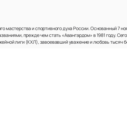
го мастерства и спортивного духа России. Основанный 7 ноя
азваниями, прежде чем стать «Авангардом» в 1981 году. Сег
кейной лиги (КХЛ), завоевавший уважение и любовь тысяч 
ний. «Авангард» становился чемпионом РСФСР в 1959 и 1973
а Гагарина в 2021 году. В его активе также Кубок Европейски
иях и дивизионах КХЛ.
вать своих поклонников под руководством главного тренер
ер Антон Курьянов делают все возможное, чтобы команда о
пзянов ведет своих товарищей к новым победам, демонстр
ью этой захватывающей хоккейной истории! На нашем сайте
вживую. Ознакомьтесь с расписанием и афишей на нашем сай